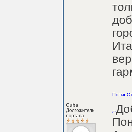
тол
доб
гор
Ита
вер
гар
Cuba
До
Долгожитель
портала
Пон