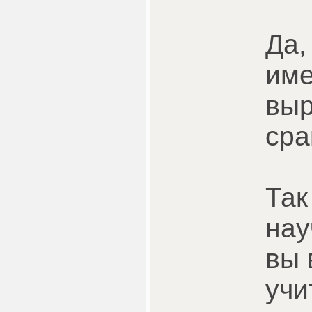
Да,
име
выр
сра
Так
нау
вы 
учи