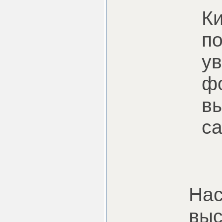
К
по
у
ф
в
с
Нас
выс