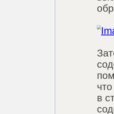
обр
Зат
со
пом
что
в с
сод