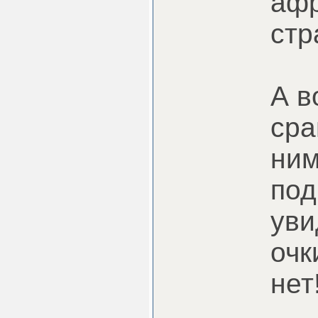
афр
стр
А в
сра
ним
под
уви
очк
нет!