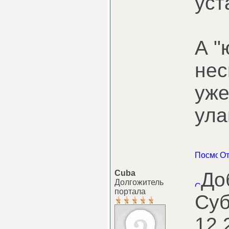
уст
А "
нес
уже
ула
Cuba
До
Долгожитель
портала
Суб
12 