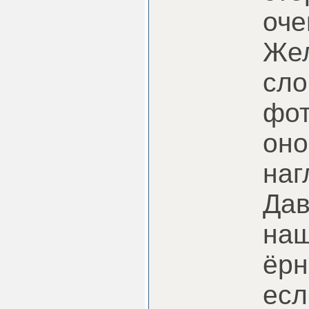
оче
Жел
сло
фот
оно
наг
Дав
наш
ёрн
есл