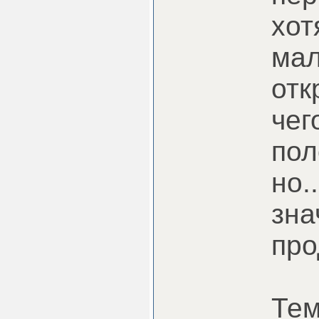
хот
мал
отк
чег
пол
но.
зна
про
Тем