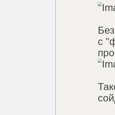
Без
с "
про
Так
сой