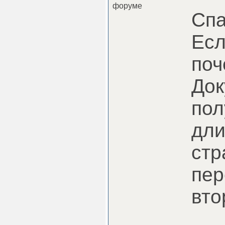
форуме
Спа
Есл
поч
Док
пол
дли
стр
пер
вто