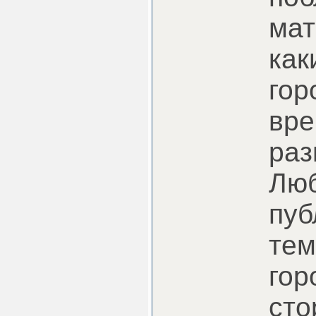
мат
как
гор
вре
раз
Люб
пуб
тем
гор
сто