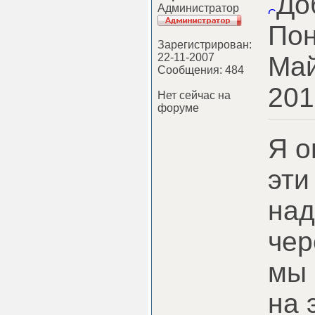
До
Администратор
Пон
Зарегистрирован:
22-11-2007
Май
Сообщения: 484
201
Нет сейчас на
форуме
Я о
эти
над
чер
мы 
на 