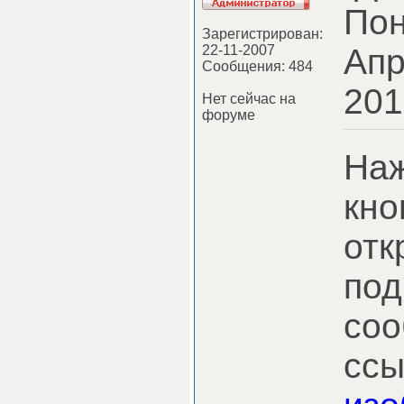
Пон
Зарегистрирован:
22-11-2007
Апр
Сообщения: 484
201
Нет сейчас на
форуме
Наж
кно
отк
под
соо
сс