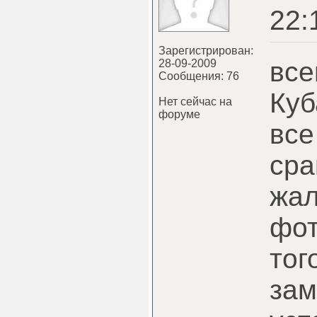
22:
Зарегистрирован:
все
28-09-2009
Сообщения: 76
Куб
Нет сейчас на
форуме
все
сра
жал
фот
тог
зам