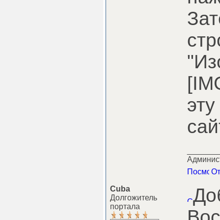
Зат
стр
"Из
[IM
эту
сай
_______
Админист
Cuba
До
Долгожитель
портала
Вос