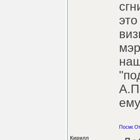
сгн
это
виз
мэр
наш
"по
А.П
ему
Кирилл