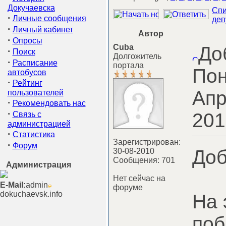
Докучаевска
Спи
·
Личные сообщения
деп
·
Личный кабинет
Автор
·
Опросы
Cuba
До
·
Поиск
Долгожитель
·
Расписание
портала
Пон
автобусов
·
Рейтинг
Апр
пользователей
·
Рекомендовать нас
·
201
Связь с
администрацией
·
Статистика
Зарегистрирован:
·
Форум
Доб
30-08-2010
Сообщения: 701
Администрация
Нет сейчас на
E-Mail:
admin
форуме
dokuchaevsk.info
На 
поб