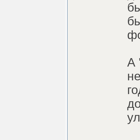
б
б
ф
А 
не
го
до
у