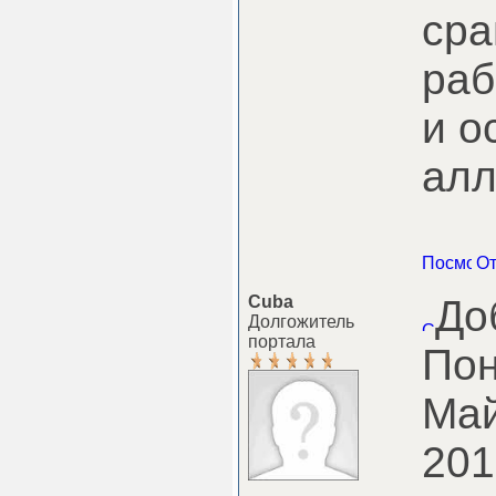
сра
ра
и 
алл
Cuba
До
Долгожитель
портала
Пон
Май
201