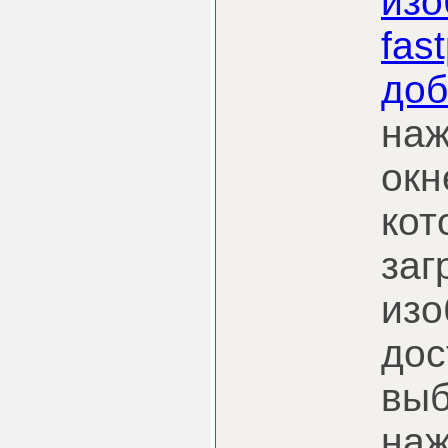
изо
fas
доб
наж
окн
кот
заг
изо
дос
выб
наж