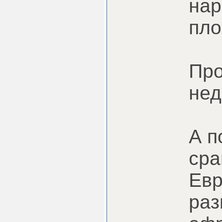
нар
пло
Про
нед
А п
сра
Евр
раз