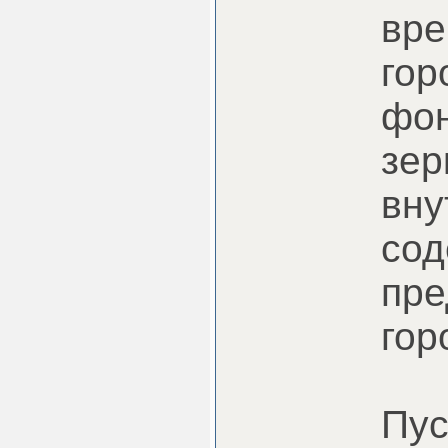
вре
гор
фон
зер
вну
сод
пре
гор
Пус