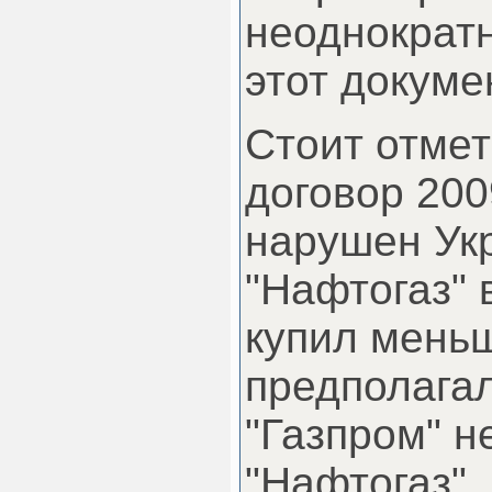
неоднократ
этот докуме
Стоит отмет
договор 200
нарушен Укр
"Нафтогаз" 
купил меньш
предполагал
"Газпром"
не
"Нафтогаз",