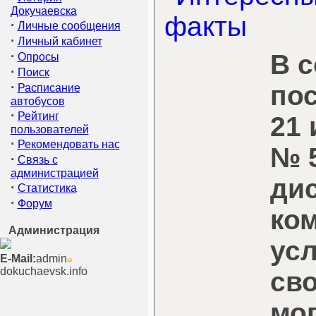
Докучаевска
·
Личные сообщения
·
Личный кабинет
·
В с
Опросы
·
Поиск
·
по
Расписание
автобусов
·
Рейтинг
21 
пользователей
·
Рекомендовать нас
№ 
·
Связь с
администрацией
ди
·
Статистика
·
Форум
ко
Администрация
ус
E-Mail:
admin
dokuchaevsk.info
св
мо