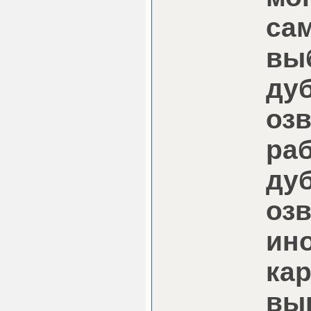
са
вы
ду
озв
ра
ду
оз
ин
ка
вы