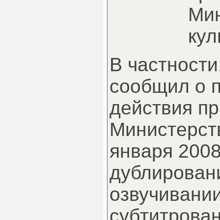
Ми
кул
В частности
сообщил о 
действия пр
Министерств
января 2008
дублирован
озвучивани
субтитрова