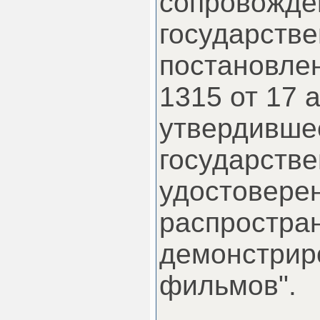
сопровожде
государстве
постановле
1315 от 17 а
утвердивше
государств
удостовере
распростра
демонстрир
фильмов".