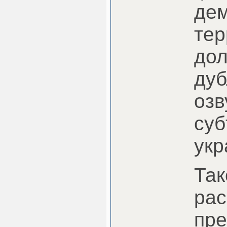
дем
тер
до
дуб
озв
суб
укр
Так
рас
пре