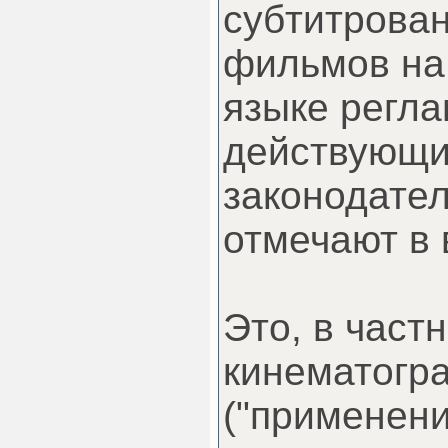
субтитрова
фильмов на
языке регл
действующ
законодате
отмечают в 
Это, в частн
кинематогра
("применени