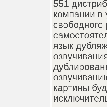
551 дистри
компании в 
свободного 
самостояте
язык дубля
озвучивания
дублирован
озвучивани
картины бу
исключител