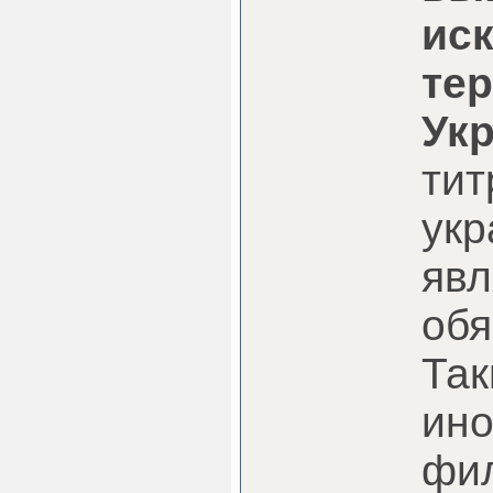
ис
те
Ук
тит
укр
явл
обя
Так
ин
фил