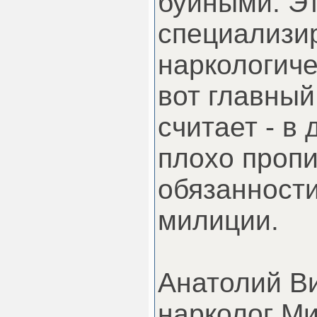
буйными. Э
специализи
наркологиче
вот главный
считает - в
плохо проп
обязанност
милиции.
Анатолий Ви
нарколог М