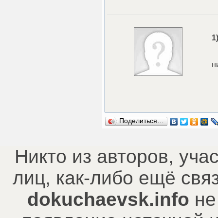
1
н
Поделиться…
Никто из авторов, уча
лиц, как-либо ещё св
dokuchaevsk.info
не