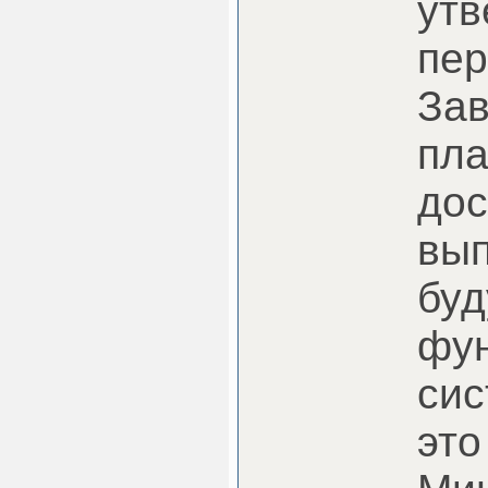
утв
пер
Зав
пл
дос
вып
буд
фун
сис
это