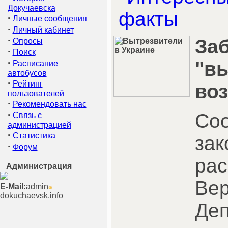
Докучаевска
·
Личные сообщения
·
Личный кабинет
·
За
Опросы
·
Поиск
·
"вы
Расписание
автобусов
·
Рейтинг
во
пользователей
·
Рекомендовать нас
·
Со
Связь с
администрацией
·
Статистика
зак
·
Форум
рас
Администрация
Вер
E-Mail:
admin
dokuchaevsk.info
Деп