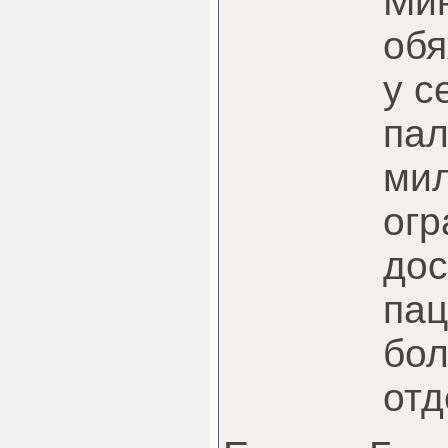
Мин
обя
у с
пал
ми
огр
дос
пац
бо
отд