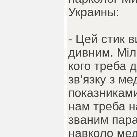
Украины:
- Цей стик 
дивним. Міл
кого треба 
зв’язку з м
показниками
нам треба н
званим пар
навколо ме