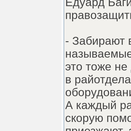
Едуард Баги
правозащит
- Забирают 
называемые
это тоже не
в райотдела
оборудовани
А каждый р
скорую помо
приезжают, 