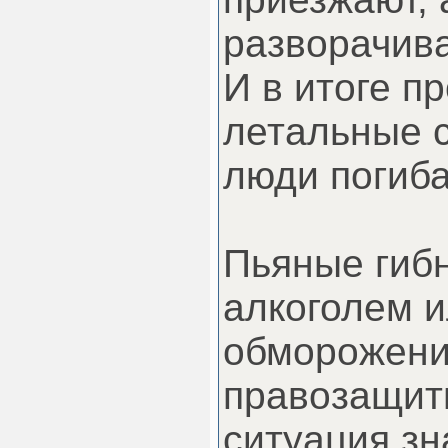
разворачива
И в итоге п
летальные с
люди погиба
Пьяные гибн
алкоголем и
обморожени
правозащитн
ситуация зн