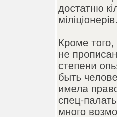
достатню кіл
міліціонерів
Кроме того,
не прописан
степени оп
быть челове
имела право
спец-палаты
много возм