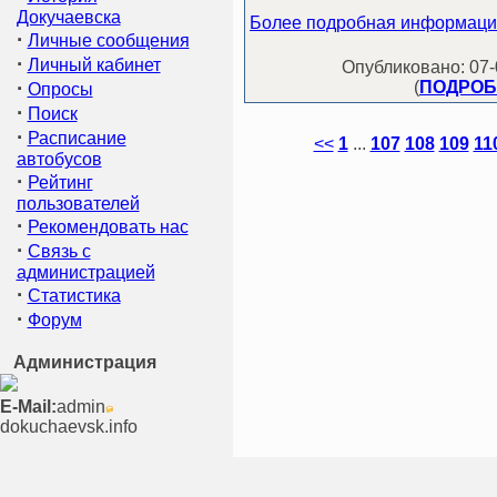
Докучаевска
Более подробная информация 
·
Личные сообщения
·
Личный кабинет
Опубликовано: 07-0
·
(
ПОДРОБН
Опросы
·
Поиск
·
Расписание
<<
1
...
107
108
109
11
автобусов
·
Рейтинг
пользователей
·
Рекомендовать нас
·
Связь с
администрацией
·
Статистика
·
Форум
Администрация
E-Mail:
admin
dokuchaevsk.info