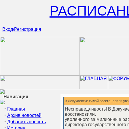
РАСПИСАН
Вход/Регистрация
Навигация
В Докучаевске силой восстановили ув
·
Главная
Несправедливость! В Докуча
восстановили,
·
Архив новостей
уволенного за милионные ра
·
Добавить новость
директора государственного п
·
История