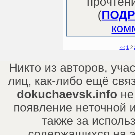
прочтени
(
ПОДР
ком
<<
1
2
Никто из авторов, уча
лиц, как-либо ещё св
dokuchaevsk.info
не
появление неточной 
также за исполь
содержащихся на э