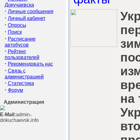
Докучаевска
·
Личные сообщения
Укр
·
Личный кабинет
·
Опросы
пе
·
Поиск
·
Расписание
зи
автобусов
·
Рейтинг
по
пользователей
·
Рекомендовать нас
из
·
Связь с
администрацией
вр
·
Статистика
·
Форум
на
Администрация
Ук
E-Mail:
admin
dokuchaevsk.info
вт
пр