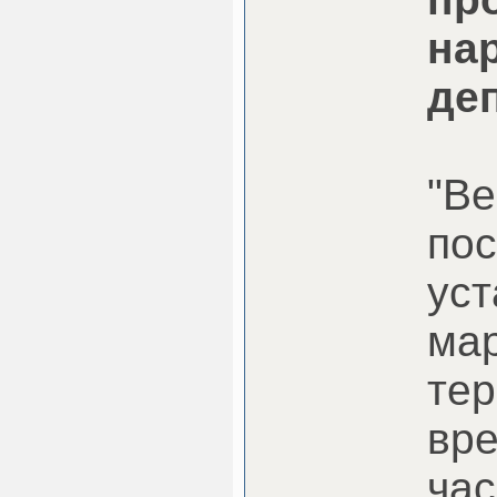
на
де
"Ве
пос
уст
мар
те
вре
час