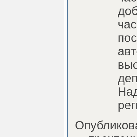
до
час
пос
авт
вы
деп
На
рег
Опубликова