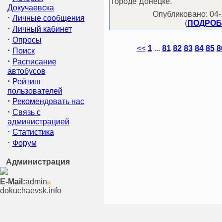
городе Донецке.
Докучаевска
Опубликовано: 04-1
·
Личные сообщения
(
ПОДРОБН
·
Личный кабинет
·
Опросы
<<
1
...
81
82
83
84
85
8
·
Поиск
·
Расписание
автобусов
·
Рейтинг
пользователей
·
Рекомендовать нас
·
Связь с
администрацией
·
Статистика
·
Форум
Администрация
E-Mail:
admin
dokuchaevsk.info