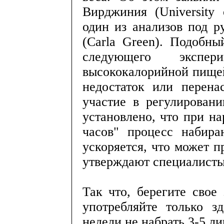
Вирджиния (University 
один из анализов под р
(Carla Green). Подобн
следующего экспе
высококалорийной пище
недостаток или перен
участие в регулирован
установлено, что при н
часов" процесс набира
ускоряется, что может п
утверждают специалисты
Так что, берегите свое
употребляйте только з
недели не набрать 3-5 л