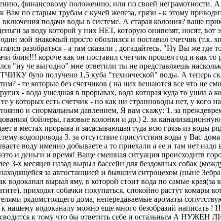
ению, финансовому положению, или по своей неграмотности. А 
к Вам по старым трубам с кучей железа, грязи - к этому приводи
 включения подачи воды в системе. А старая колония? ваще при
еньги за воду которой у них НЕТ, которую онивозят, носят, вот 
 один мой знакомый просто обозлился и поставил счетчик (т.к. х
тался разобраться - а там сказали , догадайтесь, "Ну Вы же где т
ачи блин!!! короче как он поставил счетчик прошел год и как то р
лся "ну че выгодно" мне ответили ты не представляешь насколь
ИКУ було получено 1,5 куба "технической" воды. А теперь с
тим? - те которые без счетчиков ( на них вешаются все что не см
ругих - вода ушедшая в прорывах, вода которая куда то ушла а к
 те у которых есть счетчик - но как ни странноводы нет, у кого на
стоянно и снормальным давлением, Я вам скажу: 1. за преждевр
дования( бойлеры, газовые колонки и др.) 2. за канализационную
дает в местах прорыва и засасывающая туда всю грязь из воды ря
ему водопровода 3. за отсутствие присутствия воды у Вас дома 4
ваете воду именно добываете а то приехали а ее и там нет надо 
, аэто и деньги и время! Ваще смешная ситуация происходитв гор
лее 3-х месяцев назад вырыл бассейн для бездомных собак (межд
находящейся за автостанцией и бывшим ситроцехом (ныне Зебра)
ак водоканал вырыл яму, в которой стоит вода по самые края(за 
атите), приходят собачки покупаться, спокойно растут комары к
елями рядомстоящего дома, непередаваемые ароматы сопутству
к нашему водоканалу можно еще много безобразий написать ! Н
 сводится к тому что бы ответить себе и остальным А НУЖЕН 