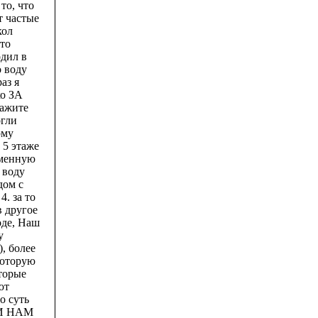
то, что
т частые
кол
это
одил в
о воду
аз я
ко ЗА
кажите
огли
ому
 5 этаже
еменную
 воду
дом с
. за то
в другое
оде, Наш
у
, более
которую
оторые
ют
о суть
ЛИ НАМ