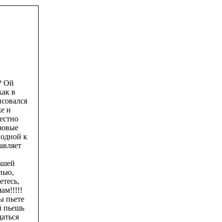
? Ой
как в
исовался
е и
естно
азовые
одной к
авляет
нашей
пью,
етесь,
ам!!!!!
ы пьете
й пьешь
даться