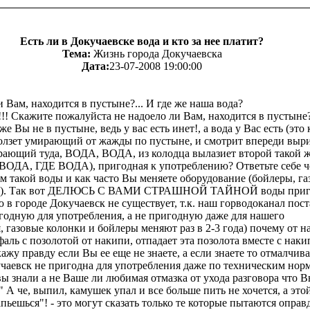
Есть ли в Докучаевске вода и кто за нее платит?
Тема:
Жизнь города Докучаевска
Дата:
23-07-2008 19:00:00
 Вам, находится в пустыне?... И где же наша вода?
!!! Скажите пожалуйста не надоело ли Вам, находится в пустыне
же Вы не в пустыне, ведь у вас есть инет!, а вода у Вас есть (это 
ползет умирающий от жажды по пустыне, и смотрит впереди выр
рающий туда, ВОДА, ВОДА, из колодца вылазиет второй такой ж
ВОДА, ГДЕ ВОДА), пригодная к употреблению? Ответьте себе ч
ам такой воды и как часто Вы меняете оборудование (бойлеры, г
р.). Так вот ДЕЛЮСЬ С ВАМИ СТРАШНОЙ ТАЙНОЙ воды приг
 в городе Докучаевск не существует, т.к. наш горводоканал пост
игодную для употребления, а не пригодную даже для нашего
, газовые колонки и бойлеры меняют раз в 2-3 года) почему от 
аль с позолотой от накипи, отпадает эта позолота вместе с наки
ажу правду если Вы ее еще не знаете, а если знаете то отмалчива
кучаевск не пригодна для употребления даже по техническим норм
ы знали а не Ваше ли любимая отмазка от ухода разговора что В
 А че, выпил, камушек упал и все больше пить не хочется, а это
пьешься"! - это могут сказать только те которые пытаются оправ