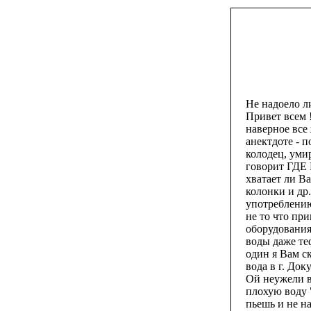
Не надоело ли
Привет всем 
наверное все 
анектдоте - 
колодец, уми
говорит ГДЕ 
хватает ли В
колонки и д
употреблению
не то что пр
оборудования
воды даже теф
один я Вам ск
вода в г. До
Ой неужели в
плохую воду "
пьешь и не на