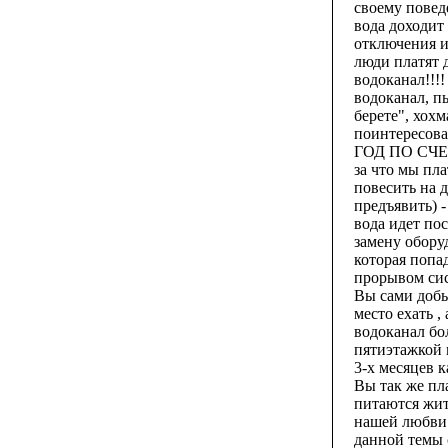
своему повед
вода доходит 
отключения и
люди платят д
водоканал!!!!
водоканал, пы
берете", хохм
поинтересова
ГОД ПО СЧЕТЧ
за что мы пла
повесить на д
предъявить) -
вода идет по
замену обору
которая попа
прорывом сист
Вы сами добы
место ехать 
водоканал бо
пятиэтажкой 
3-х месяцев к
Вы так же пл
питаются жит
нашей любви 
данной темы