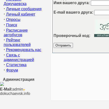
Имя вашего друга:
Докучаевска
·
Личные сообщения
E-mail вашего друга:
·
Личный кабинет
·
Опросы
·
Поиск
·
Расписание
автобусов
Проверочный код:
·
Рейтинг
пользователей
·
Рекомендовать нас
·
Связь с
администрацией
·
Статистика
·
Форум
Администрация
E-Mail:
admin
dokuchaevsk.info