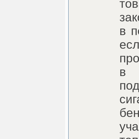
то
зак
в п
ес
про
в
по
сиг
бен
уча