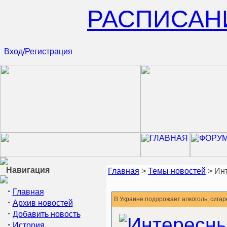
РАСПИСАН
Вход/Регистрация
Навигация
Главная
>
Темы новостей
> Ин
·
Главная
В Украине подорожает алкоголь, сигар
·
Архив новостей
·
Добавить новость
·
История