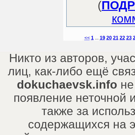
(
ПОДР
ком
<<
1
...
19
20
21
22
23
Никто из авторов, уча
лиц, как-либо ещё св
dokuchaevsk.info
не
появление неточной 
также за исполь
содержащихся на э