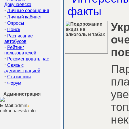
Докучаевска
·
Личные сообщения
·
Личный кабинет
·
Опросы
Ук
·
Поиск
·
Расписание
оч
автобусов
·
Рейтинг
по
пользователей
·
Рекомендовать нас
·
Связь с
Па
администрацией
·
Статистика
пл
·
Форум
уве
Администрация
т
E-Mail:
admin
dokuchaevsk.info
не