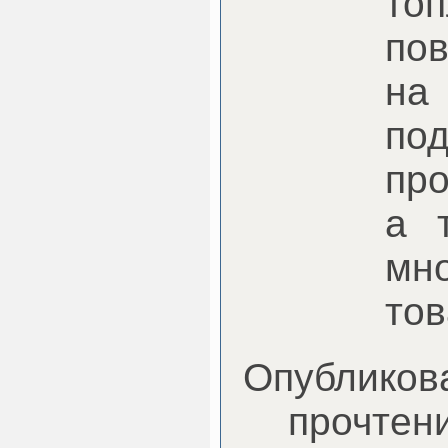
то
по
на
по
про
а 
мн
тов
Опубликова
прочтени