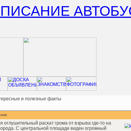
СПИСАНИЕ АВТОБУ
тересные и полезные факты
ники
я оглушительный раскат грома от взрыва где-то на
 города. С центральной площади виден огромный