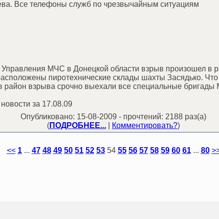
рева. Все телефоны служб по чрезвычайным ситуациям
Управления МЧС в Донецкой области взрыв произошел в р
расположены пиротехнические склады шахты Засядько. Что
 в район взрыва срочно выехали все специальные бригады
овости за 17.08.09
Опубликовано: 15-08-2009 - прочтений: 2188 раз(а)
(
ПОДРОБНЕЕ...
|
Комментировать?
)
<<
1
...
47
48
49
50
51
52
53
54
55
56
57
58
59
60
61
...
80
>