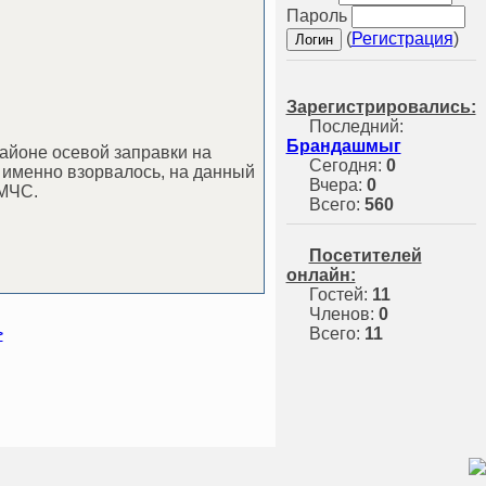
Пароль
(
Регистрация
)
Зарегистрировались:
Последний:
Брандашмыг
айоне осевой заправки на
Сегодня:
0
 именно взорвалось, на данный
Вчера:
0
 МЧС.
Всего:
560
Посетителей
онлайн:
Гостей:
11
Членов:
0
>
Всего:
11