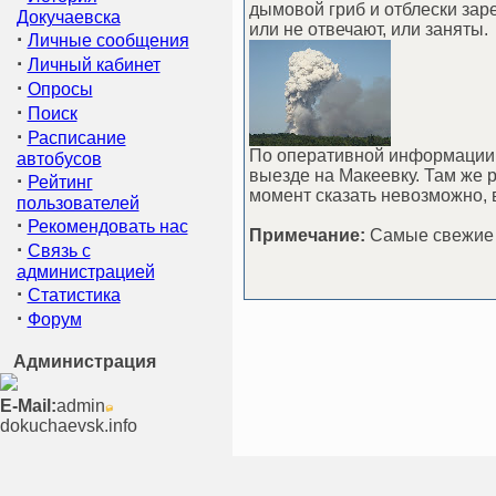
дымовой гриб и отблески за
Докучаевска
или не отвечают, или заняты.
·
Личные сообщения
·
Личный кабинет
·
Опросы
·
Поиск
·
Расписание
По оперативной информации 
автобусов
выезде на Макеевку. Там же 
·
Рейтинг
момент сказать невозможно,
пользователей
·
Рекомендовать нас
Примечание:
Самые свежие н
·
Связь с
администрацией
·
Статистика
·
Форум
Администрация
E-Mail:
admin
dokuchaevsk.info