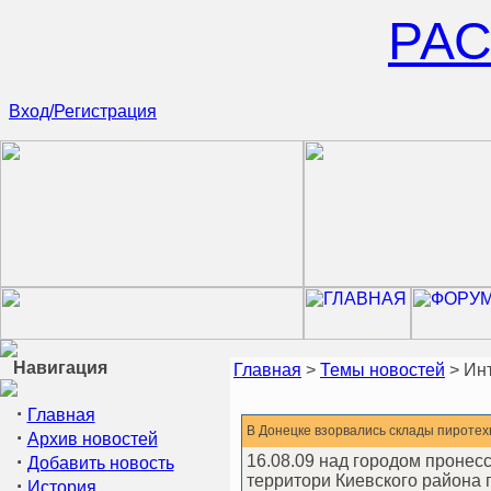
РА
Вход/Регистрация
Навигация
Главная
>
Темы новостей
> Ин
·
Главная
В Донецке взорвались склады пиротех
·
Архив новостей
·
16.08.09 над городом пронесс
Добавить новость
территори Киевского района
·
История