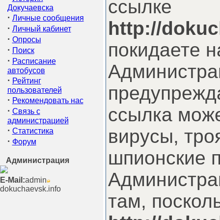
ссылке
Докучаевска
·
Личные сообщения
http://doku
·
Личный кабинет
·
Опросы
покидаете н
·
Поиск
·
Расписание
Администра
автобусов
·
Рейтинг
предупрежда
пользователей
·
Рекомендовать нас
ссылка мож
·
Связь с
администрацией
·
вирусы, тро
Статистика
·
Форум
шпионские 
Администрация
Администрац
E-Mail:
admin
dokuchaevsk.info
там, поскол