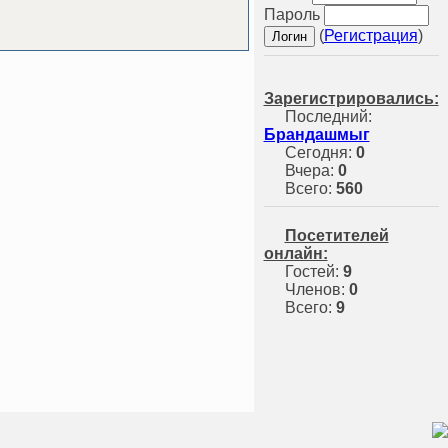
Пароль
(
Регистрация
)
Зарегистрировались:
Последний:
Брандашмыг
Сегодня:
0
Вчера:
0
Всего:
560
Посетителей
онлайн:
Гостей:
9
Членов:
0
Всего:
9