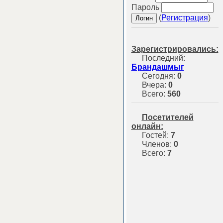
Пароль
(
Регистрация
)
Зарегистрировались:
Последний:
Брандашмыг
Сегодня:
0
Вчера:
0
Всего:
560
Посетителей
онлайн:
Гостей:
7
Членов:
0
Всего:
7