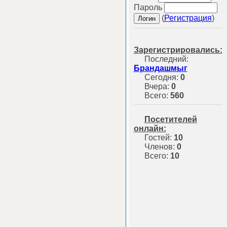
Пароль
(
Регистрация
)
Зарегистрировались:
Последний:
Брандашмыг
Сегодня:
0
Вчера:
0
Всего:
560
Посетителей
онлайн:
Гостей:
10
Членов:
0
Всего:
10