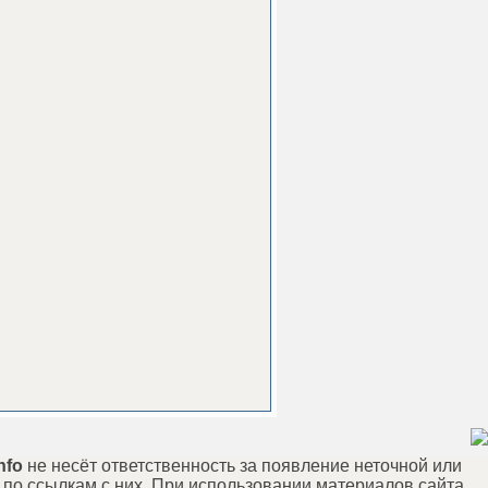
nfo
не несёт ответственность за появление неточной или
по ссылкам с них. При использовании материалов сайта,