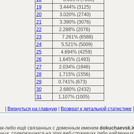
19
3.444% (3125)
20
3.020% (2740)
21
3.390% (3076)
22
2.288% (2076)
23
7.261% (6588)
24
5.521% (5009)
25
4.694% (4259)
26
1.645% (1493)
27
2.034% (1846)
28
1.715% (1556)
29
0.741% (673)
30
2.680% (2432)
31
1.107% (1005)
[
Вернуться на главную
|
Возврат к детальной статистике
]
 как-либо ещё связанных с доменным именем
dokuchaevsk.i
ных, содержащихся на этих веб-страницах либо найденных 