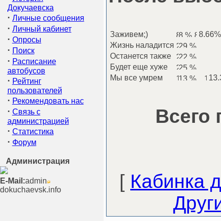
Докучаевска
·
Личные сообщения
·
Личный кабинет
Заживем;)
8.66% 
·
Опросы
Жизнь наладится
·
Поиск
Останется также
·
Расписание
Будет еще хуже
автобусов
Мы все умрем
13.
·
Рейтинг
пользователей
·
Рекомендовать нас
Всего 
·
Связь с
администрацией
·
Статистика
·
Форум
Администрация
[
Кабинка д
E-Mail:
admin
dokuchaevsk.info
Друг