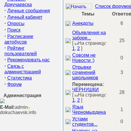
Докучаевска
Список форумов 
·
Личные сообщения
Темы
Ответо
·
Личный кабинет
·
Анекдоты
6
Опросы
·
Поиск
Объявления на
·
Расписание
заборе...
25
автобусов
[
На страницу:
·
Рейтинг
1
,
2
]
пользователей
Совсем не
0
·
Рекомендовать нас
Новости :)
·
Связь с
Отрывки
администрацией
сочинений
3
·
школьников
Статистика
·
Форум
Перемещена:
ЧЕРНУШКИ
28
[
На страницу:
Администрация
1
,
2
]
Язык
E-Mail:
admin
1
Черномырдина
dokuchaevsk.info
Устами
0
студентов...
Надпись на