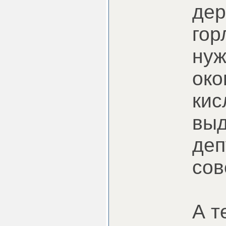
дер
гор
нуж
око
кис
выд
деп
сов
А т