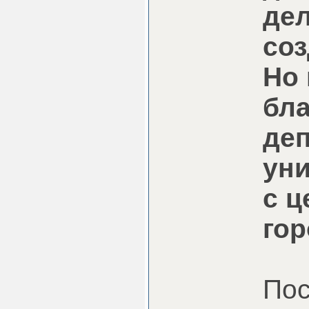
дел
соз
Но 
бла
деп
уни
с 
гор
Пос