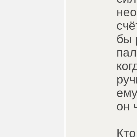
нео
счё
бы 
пал
ког
руч
ему
он 
Кто