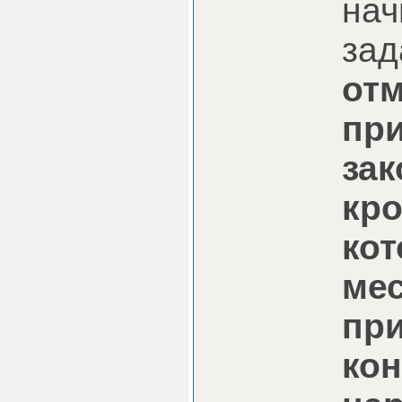
нач
зад
отм
пр
зак
кро
кот
мес
при
кон