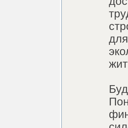
дос
тру
стр
для
эко
жит
Буд
Пон
фин
сил