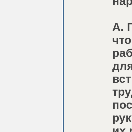
нар
А. 
что
раб
для
вст
тру
пос
рук
их 