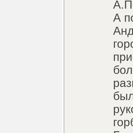
А.П
А п
Анд
гор
при
бол
раз
был
рук
гор