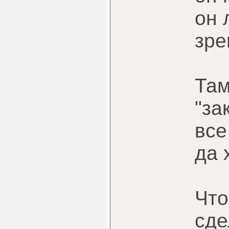
он 
зре
Там
"за
все
да 
Что
сде