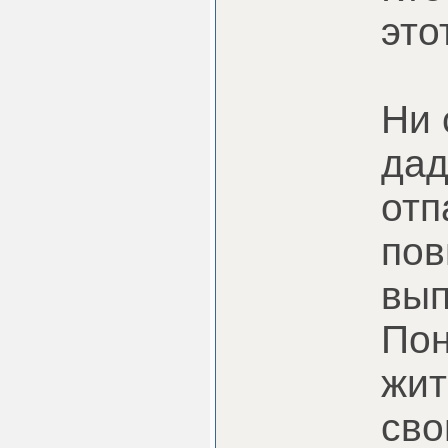
это
Ни 
дад
отп
пов
вып
Пон
жит
сво