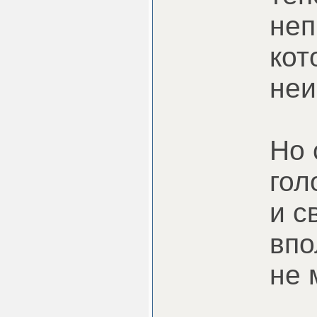
неп
кот
неи
Но 
гол
и с
впо
не 