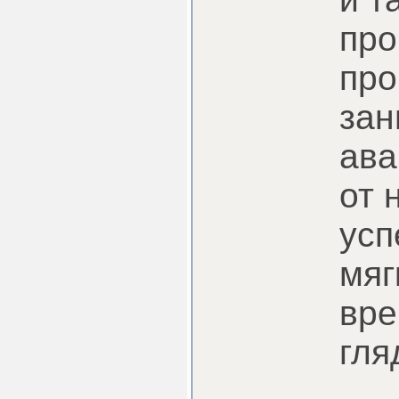
про
про
зан
ава
от 
усп
мяг
вре
гля