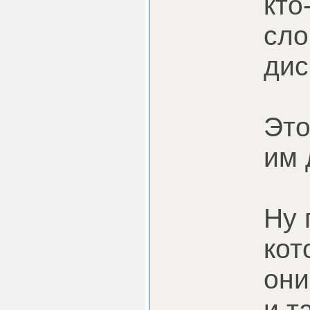
кто
сло
дис
Это
им 
Ну 
кот
они
и т