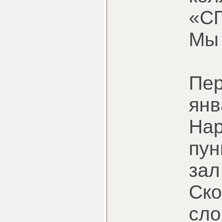
«СП
Мы 
Пер
янв
Нар
пун
зал
Ско
сло