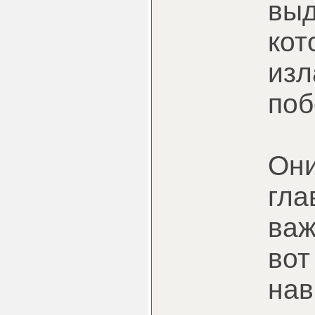
выд
кот
изл
поб
Они
гла
важ
вот
нав