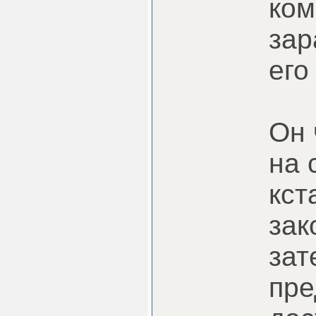
ком
зар
его
Он 
на 
кст
зак
зат
пре