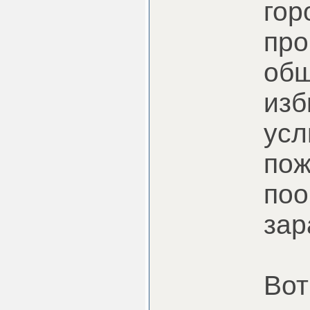
гор
про
общ
изб
усл
пож
поо
зар
Вот