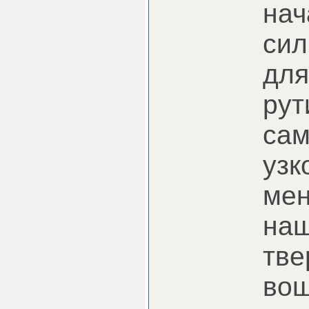
нач
сил
для
рут
сам
узк
мен
наш
тве
вош