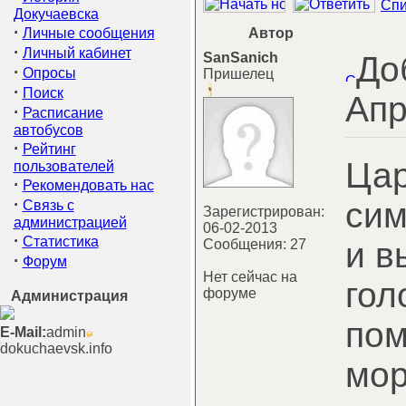
Спи
Докучаевска
·
Личные сообщения
Автор
·
Личный кабинет
SanSanich
До
·
Опросы
Пришелец
·
Поиск
Апр
·
Расписание
автобусов
·
Рейтинг
Цар
пользователей
·
Рекомендовать нас
·
сим
Связь с
Зарегистрирован:
администрацией
06-02-2013
·
Статистика
и в
Сообщения: 27
·
Форум
Нет сейчас на
гол
форуме
Администрация
пом
E-Mail:
admin
dokuchaevsk.info
мор