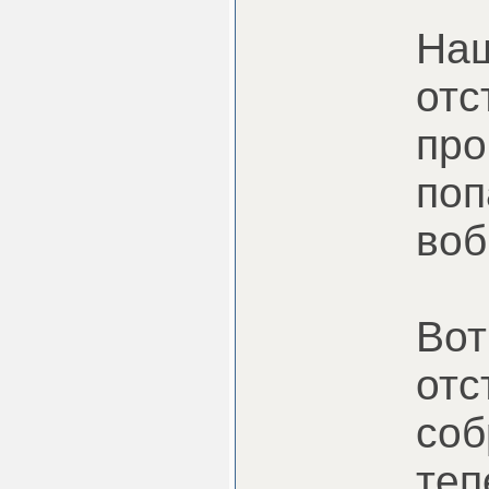
Наш
отс
про
поп
воб
Вот
отс
соб
теп