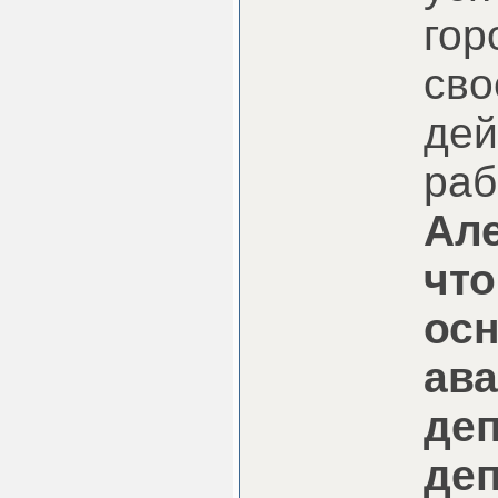
гор
сво
дей
раб
Але
что
осн
ава
деп
деп