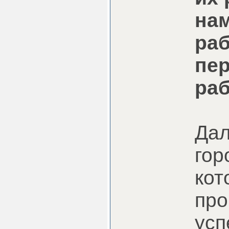
нам
раб
пер
раб
Дал
гор
кот
про
усп