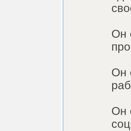
сво
Он 
про
Он 
раб
Он 
соц