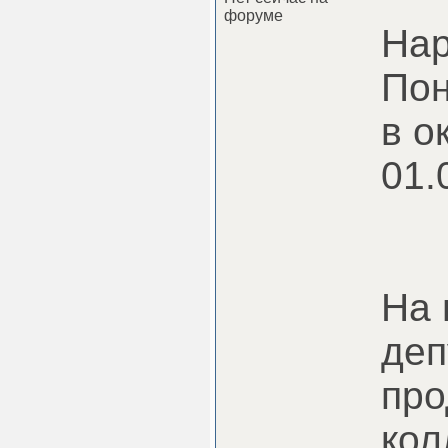
форуме
Нар
Пон
в о
01.
На 
деп
про
кол