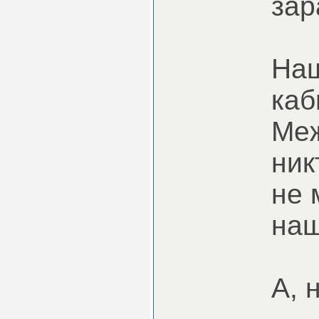
зар
Наш
каб
Меж
ник
не 
наш
А, 