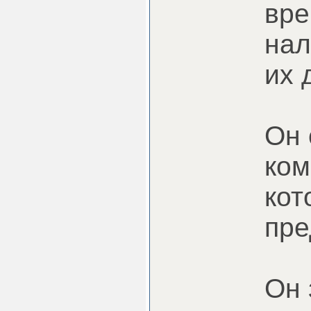
вре
нал
их 
Он 
ком
кот
пре
Он 