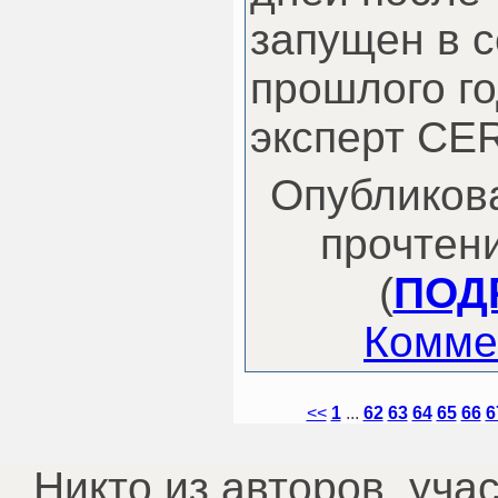
запущен в 
прошлого го
эксперт CE
Опубликова
прочтени
(
ПОДР
Комме
<<
1
...
62
63
64
65
66
6
Никто из авторов, уча