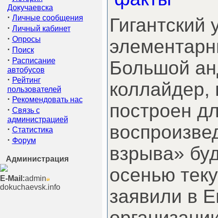
Докучаевска
·
Личные сообщения
Гигантский 
·
Личный кабинет
·
Опросы
элементарн
·
Поиск
·
Расписание
Большой а
автобусов
·
Рейтинг
коллайдер,
пользователей
·
Рекомендовать нас
построен д
·
Связь с
администрацией
воспроизве
·
Статистика
·
Форум
взрыва» бу
Администрация
осенью теку
E-Mail:
admin
dokuchaevsk.info
заявили в 
организаци