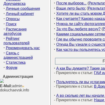
·
После выборов...
(
Результа
Докучаевска
·
·
Ваше лето было:
(
Результа
Личные сообщения
·
·
Хотите ли вы стать мэром 
Личный кабинет
·
·
Как считаете? Каково наказ
Опросы
·
·
Нужна ли сайту фотогалле
Поиск
·
·
За что Вы любите весну?
(
Р
Расписание
·
автобусов
Какими социальными сетям
·
Рейтинг
·
Где вы обычно проводите 
пользователей
·
Откуда Вы узнали о сущест
·
Рекомендовать нас
·
Как часто вы пользуетесь 
·
Связь с
администрацией
Г
·
Статистика
·
Форум
·
А как Вы думаете? Такие з
- Прикреплен к статье:
ГАИ и
Администрация
·
Пользуетесь ли вы услагам
E-Mail:
admin
- Прикреплен к статье:
В Док
dokuchaevsk.info
·
А во сколько лет вы начали
- Прикреплен к статье:
Наши 