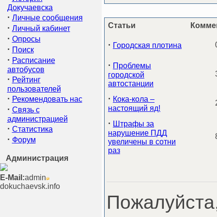
Докучаевска
·
Личные сообщения
Статьи
Комме
·
Личный кабинет
·
Опросы
·
Городская плотина
·
Поиск
·
Расписание
·
Проблемы
автобусов
городской
·
Рейтинг
автостанции
пользователей
·
·
Рекомендовать нас
Кока-кола –
·
настоящий яд!
Связь с
администрацией
·
Штрафы за
·
Статистика
нарушение ПДД
·
Форум
увеличены в сотни
раз
Администрация
E-Mail:
admin
dokuchaevsk.info
Пожалуйста