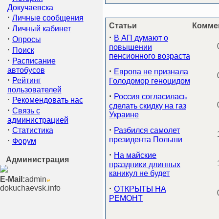
Докучаевска
·
Личные сообщения
Статьи
Комме
·
Личный кабинет
·
·
В АП думают о
Опросы
повышении
·
Поиск
пенсионного возраста
·
Расписание
автобусов
·
Европа не признала
·
Рейтинг
Голодомор геноцидом
пользователей
·
Россия согласилась
·
Рекомендовать нас
сделать скидку на газ
·
Связь с
Украине
администрацией
·
·
Статистика
Разбился самолет
·
президента Польши
Форум
·
На майские
Администрация
праздники длинных
каникул не будет
E-Mail:
admin
·
dokuchaevsk.info
ОТКРЫТЫ НА
РЕМОНТ