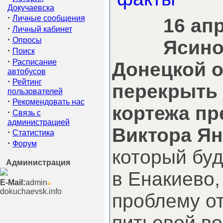
Докучаевска
·
Личные сообщения
16 ап
·
Личный кабинет
·
Опросы
Ясино
·
Поиск
·
Расписание
Донецкой о
автобусов
·
Рейтинг
перекрыть
пользователей
·
Рекомендовать нас
кортежа пр
·
Связь с
администрацией
Виктора Я
·
Статистика
·
Форум
который буд
Администрация
в Енакиево,
E-Mail:
admin
dokuchaevsk.info
проблему о
питьевой во