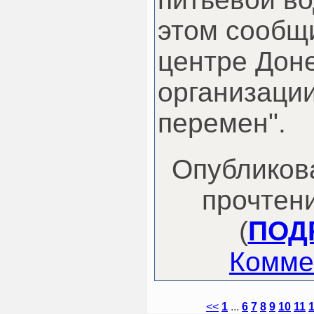
этом сообщи
центре Дон
организации
перемен".
Опубликова
прочтени
(
ПОДР
Комме
<<
1
...
6
7
8
9
10
11