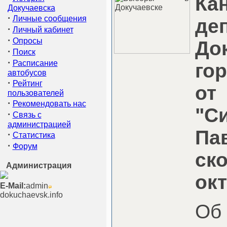
К
Докучаевска
·
Личные сообщения
де
·
Личный кабинет
·
Опросы
До
·
Поиск
·
Расписание
го
автобусов
·
Рейтинг
о
пользователей
·
Рекомендовать нас
"С
·
Связь с
администрацией
Па
·
Статистика
·
Форум
с
Администрация
окт
E-Mail:
admin
dokuchaevsk.info
Об