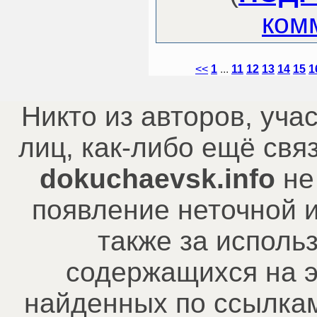
ком
<<
1
...
11
12
13
14
15
1
Никто из авторов, уча
лиц, как-либо ещё св
dokuchaevsk.info
не
появление неточной 
также за исполь
содержащихся на э
найденных по ссылкам