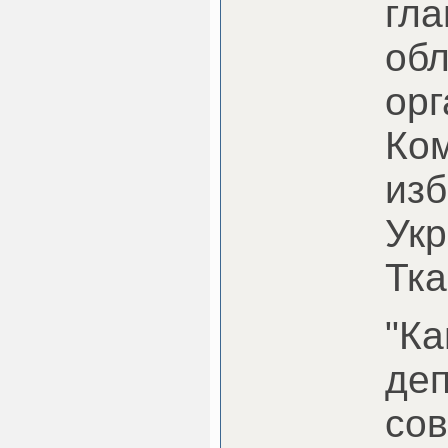
гл
об
орг
Ко
из
Ук
Тка
"
деп
с