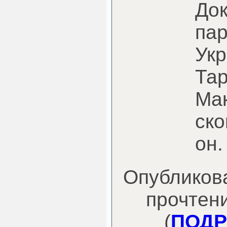
До
па
Укр
Та
Ма
ско
он.
Опубликова
прочтени
(
ПОДР