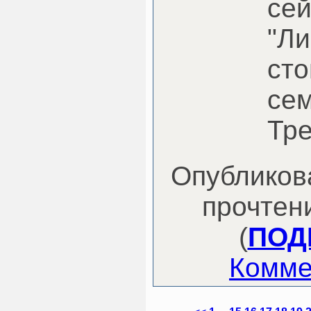
сей
"Ли
сто
сем
Тре
Опубликова
прочтени
(
ПОД
Комме