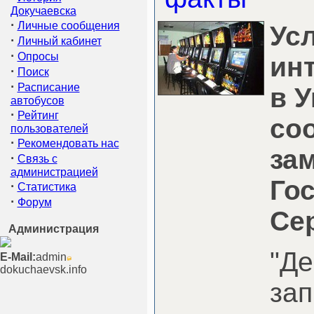
Докучаевска
·
Личные сообщения
Ус
·
Личный кабинет
·
Опросы
ин
·
Поиск
·
Расписание
в У
автобусов
·
Рейтинг
со
пользователей
·
Рекомендовать нас
за
·
Связь с
администрацией
Го
·
Статистика
·
Форум
Се
Администрация
"Де
E-Mail:
admin
dokuchaevsk.info
зап