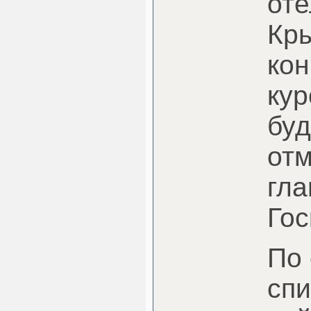
оте
Кры
кон
кур
буд
отм
гл
Го
По 
спи