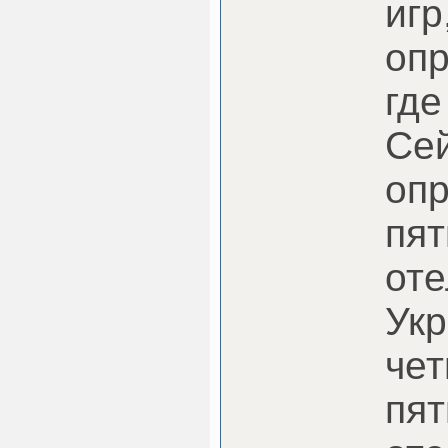
игр
опр
где
Сей
оп
пя
оте
Укр
чет
пя