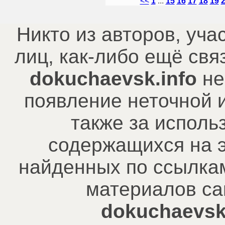
<<
1
...
15
16
17
18
19
Никто из авторов, уча
лиц, как-либо ещё св
dokuchaevsk.info
не
появление неточной 
также за исполь
содержащихся на э
найденных по ссылкам
материалов са
dokuchaevsk