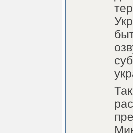
те
Ук
быт
озв
суб
укр
Так
ра
пре
Ми