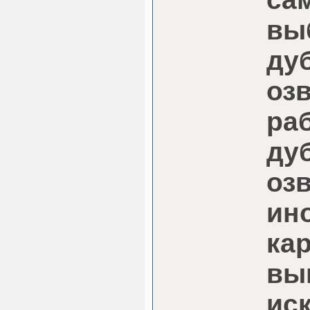
вы
ду
оз
ра
ду
оз
ин
ка
вы
ис