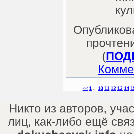
кул
Опубликова
прочтени
(
ПОДР
Комме
<<
1
...
10
11
12
13
14
1
Никто из авторов, уча
лиц, как-либо ещё св