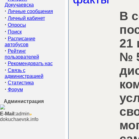
Докучаевска
·
Личные сообщения
В с
·
Личный кабинет
·
Опросы
по
·
Поиск
·
Расписание
21 
автобусов
·
Рейтинг
№ 
пользователей
·
Рекомендовать нас
ди
·
Связь с
администрацией
ко
·
Статистика
·
Форум
ус
Администрация
св
E-Mail:
admin
dokuchaevsk.info
мо
са