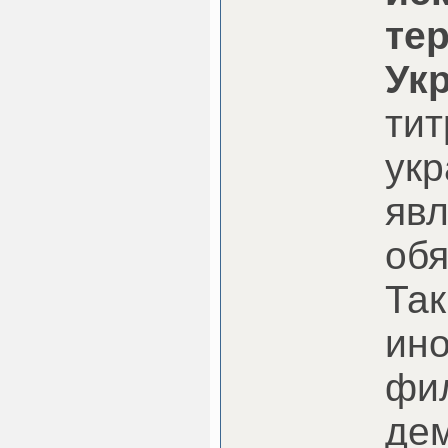
те
Ук
тит
укр
явл
обя
Так
ин
фи
де